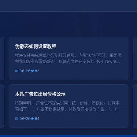
伪静态如何设置教程
程序安装完成后此时只能打开首页，内页404打不开，那是因
为我们没有设置伪静态。伪静态文件在安装包 404_rewrite
文件夹内，根据自己的服务器环境选择伪静态规则文件。1.要
📅 06-26
👁 82
知道自己的运行环境是window IIS 、Apache、Nginx，中的
哪一种。2.找到正确对应的伪静态规则，把规则复制下来保存
到服务器相应配置中。3.采用虚拟的直接把伪静态文件放在根
目录即可完成对伪静态的设置。
本站广告位出租价格公示
特别申明： 广告位不提供试用，统一价格，不议价。注意事
项如下：1、广告不提供试用，付款后开始投放广告。2、广
告到期有优先续约权。3、本站广告形式分为图片和文字两种
📅 06-26
👁 64
方式，请选择适合自己的广告投放位置。4、自己没有广告图
片的，我可以帮你粗糙代做一个，最好自己做好发我。5、本
站只接受正规广告，如果发现广告存在违法，会直接删除，