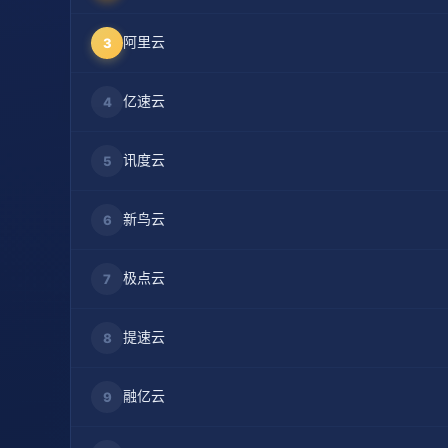
阿里云
3
亿速云
4
讯度云
5
新鸟云
6
极点云
7
提速云
8
融亿云
9