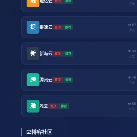
融
融亿云
置顶
推荐
点击
👁 57
提
提速云
置顶
推荐
点击
👁 60
新
新鸟云
置顶
推荐
点击
👁 49
腾
腾讯云
置顶
推荐
点击
👁 55
雅
雅云
置顶
推荐
点击
博客社区