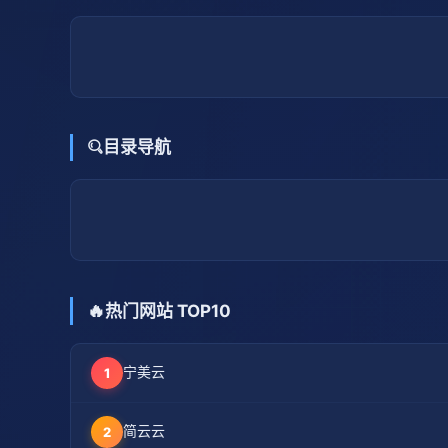
目录导航
🔥
热门网站 TOP10
宁美云
1
简云云
2