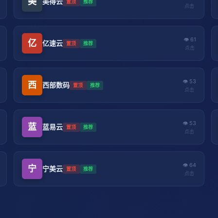
美
美得云
置顶
推荐
点击
👁 61
亿
亿速云
置顶
推荐
点击
👁 53
西
西部数码
置顶
推荐
点击
👁 53
蓝
蓝易云
置顶
推荐
点击
👁 64
宁
宁美云
置顶
推荐
点击