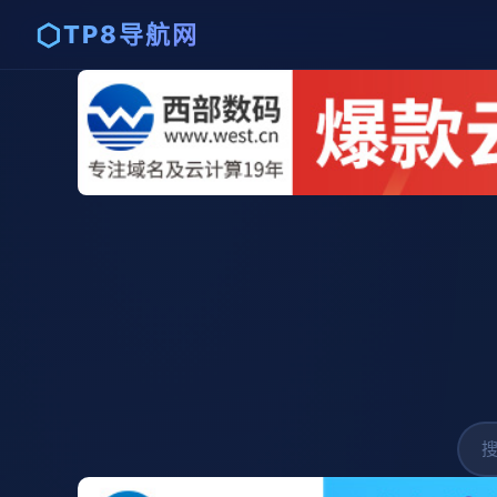
⬡
TP8导航网