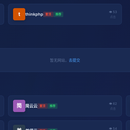
👁 53
t
thinkphp
置顶
推荐
点击
暂无网站，
去提交
👁 62
简
简云云
置顶
推荐
点击
👁 54