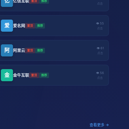
亿
亿信互联
置顶
推荐
点击
👁 55
爱
爱名网
置顶
推荐
点击
👁 61
阿
阿里云
置顶
推荐
点击
👁 56
金
金牛互联
置顶
推荐
点击
查看更多 →