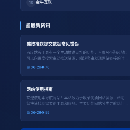
金牛互联
10
📰
最新资讯
链接推送提交数据常见错误
百度站长工具有一个主动推送网址的功能，百度API提交功能
可以向百度搜索主动推送资源，缩短爬虫发现网站链接的时
间 ，API提交的额度是有限的，可以在手动提交中查看。API
📅 06-26
👁 70
提交和手动提交共享配额， sitemap提交配额不与其他方式
共享，具体配额以站点页面显示数据为准 。配额不可累计，
当日有效。
网站使用指南
欢迎使用本导航网站！本站致力于收录优质网站资源，帮助
您快速找到需要的工具和服务。主要功能网站分类导航热门
网站排行自助广告投放网站收录申请
📅 06-26
👁 59