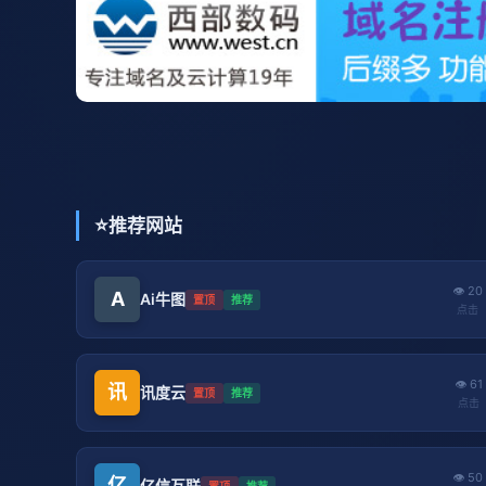
⭐
推荐网站
👁 20
A
Ai牛图
置顶
推荐
点击
👁 61
讯
讯度云
置顶
推荐
点击
👁 50
亿
亿信互联
置顶
推荐