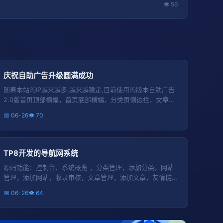
👁 56
庆祝自助广告升级圆满成功
随着本站的IP越来越多,越来越稳定,目前使用的版本自助广告
2.0版首页顶部横幅，首页底部横幅，分类页侧边栏，文章页
底部，友情链接顶部横幅，友情链接中部横幅，首页文章底
📅 06-26
👁 70
部横幅，全局头部横幅，全局底部横幅，所有页面注意：违
法网站会删除！QQ:714589588有喜欢推广产品广告的老铁
和家人们都可以投放广告,尽量不投放违法广告,也特别感谢家
人们的一直陪伴！
TP8开发的导航网系统
源码功能：控制台、系统概览 ，分类管理，添加分类，网站
管理，添加网站，收录审核，文章管理，添加文章，友情链
接，添加链接，广告列表，广告位管理，新建广告，广告订
📅 06-26
👁 64
单，会员管理，会员列表，支付订单，系统设置，基本设
置，邮件配置，支付配置，管理员管理，添加管理员，没有
任何加密授权无任何加密可二次开发，熟悉ThinkPHP框架的