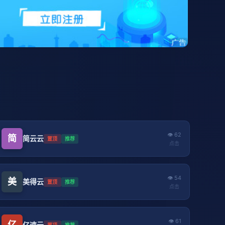
👁 62
简
简云云
置顶
推荐
点击
👁 54
美
美得云
置顶
推荐
点击
👁 61
亿
亿速云
置顶
推荐