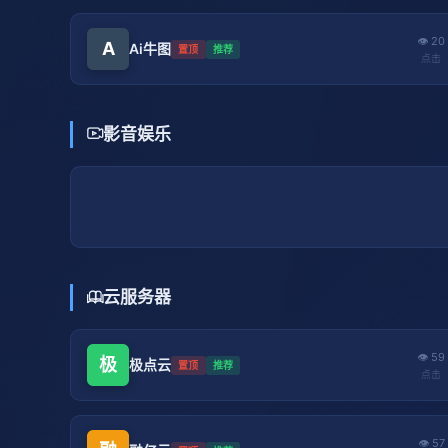
👁 20
A
Ai牛图
置顶
推荐
点击
影音娱乐
云服务器
👁 59
极
极点云
置顶
推荐
点击
👁 57