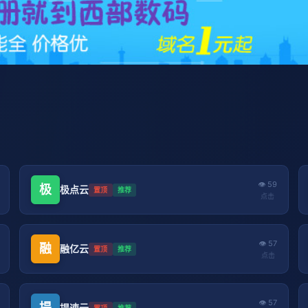
👁 59
极
极点云
置顶
推荐
点击
👁 57
融
融亿云
置顶
推荐
点击
👁 57
提
提速云
置顶
推荐